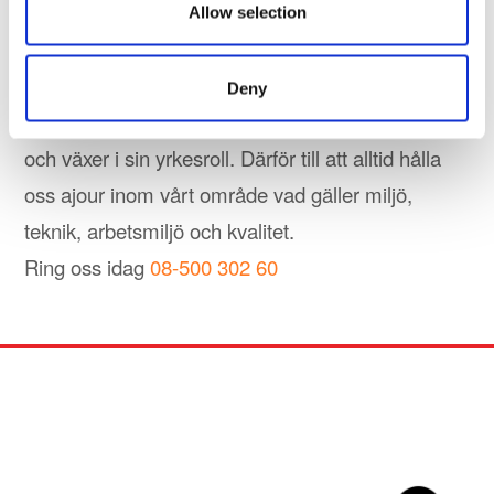
våra anställda på utbildningar på Moniers
Allow selection
takskola. Dels för att kunna erbjuda våra kunder
bästa möjliga service, men också för att våra
Deny
medarbetare ska känna att de utvecklas i arbetet
och växer i sin yrkesroll. Därför till att alltid hålla
oss ajour inom vårt område vad gäller miljö,
teknik, arbetsmiljö och kvalitet.
Ring oss idag
08-500 302 60