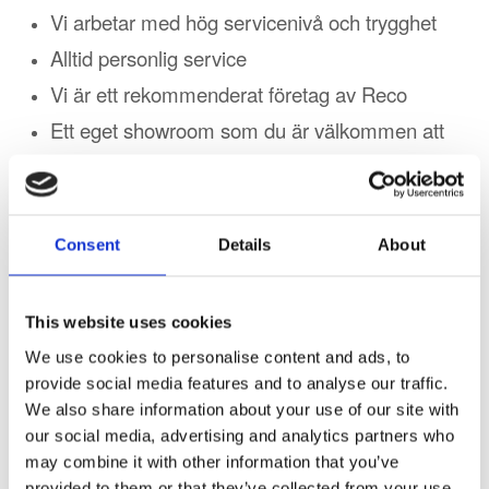
Vi arbetar med hög servicenivå och trygghet
Alltid personlig service
Vi är ett rekommenderat företag av Reco
Ett eget showroom som du är välkommen att
besöka
Totalentreprenad inom
Consent
Details
About
Tak
This website uses cookies
We use cookies to personalise content and ads, to
Pettersson Tak & Bygg har samlat all kompetens
provide social media features and to analyse our traffic.
under samma tak. Vi har inom företaget;
We also share information about your use of our site with
our social media, advertising and analytics partners who
plåtslagare, snickare, tätskiktsmontörer och
may combine it with other information that you’ve
tegeltaksmontörer. Detta möjliggör alla slags
provided to them or that they’ve collected from your use